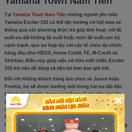
Yamaha Town Nam Tiến
Tại
Yamaha Town Nam Tiến
những người yêu mến
Yamaha Exciter 155 có thể tận hưởng cơ hội mua xe
thông qua các phương thức trả góp linh hoạt, với lãi
suất ưu đãi không lãi suất hoặc mức lãi suất cực kỳ
cạnh tranh, qua sự hợp tác với các tổ chức tài chính
hàng đầu như HDSS, Home Credit, FE, M-Credit và
Shinhan. Điều này giúp việc sở hữu một chiếc Exciter
155 trở nên dễ dàng và tiện lợi hơn bao giờ hết.
Đối với những khách hàng lựa chọn xe Janus hoặc
FreeGo, họ sẽ được hưởng một trong hai ưu đãi đặc
biệt: hoặc là nhận được sự hỗ trợ về phí đăng ký lên
đến 4.000.000 VND cho mỗi xe, hoặc là được tặng một
chiếc điện thoại Samsung Galaxy A15 trị giá gần
5.000.000 VND. Trong trường hợp hết quà tặng điện
thoại, một ưu đãi tiền mặt 4.000.000 VND sẽ được cung