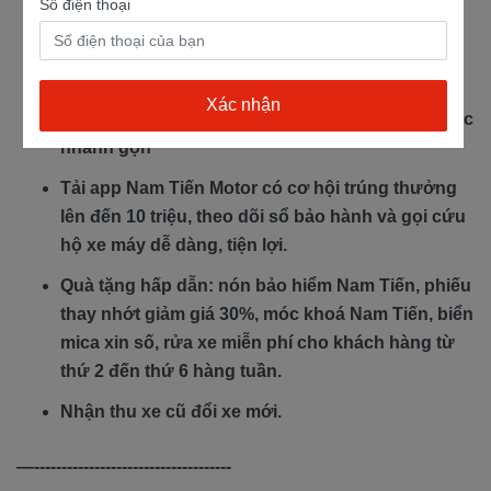
Số điện thoại
Bảo hành 3 năm hoặc 30.000km.
Giao xe miễn phí tận nhà.
Hỗ trợ trả góp lãi suất 0% nhận cà vẹt gốc, thủ tục
nhanh gọn
Tải app Nam Tiến Motor có cơ hội trúng thưởng
lên đến 10 triệu, theo dõi sổ bảo hành và gọi cứu
hộ xe máy dễ dàng, tiện lợi.
Quà tặng hấp dẫn: nón bảo hiểm Nam Tiến, phiếu
thay nhớt giảm giá 30%, móc khoá Nam Tiến, biển
mica xin số, rửa xe miễn phí cho khách hàng từ
thứ 2 đến thứ 6 hàng tuần.
Nhận thu xe cũ đổi xe mới.
—------------------------------------