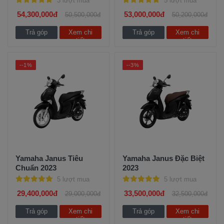
3 lượt mua
5 lượt mua
54,300,000đ
53,000,000đ
50,500,000đ
50,200,000đ
Trả góp
Xem chi
Trả góp
Xem chi
tiết
tiết
--1%
--3%
Yamaha Janus Tiêu
Yamaha Janus Đặc Biệt
Chuẩn 2023
2023
5 lượt mua
5 lượt mua
29,400,000đ
33,500,000đ
29,000,000đ
32,500,000đ
Trả góp
Xem chi
Trả góp
Xem chi
tiết
tiết