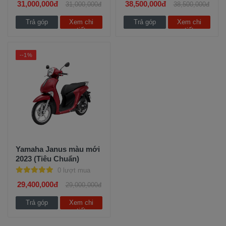
31,000,000đ
38,500,000đ
31,000,000đ
38,500,000đ
Trả góp
Xem chi
Trả góp
Xem chi
tiết
tiết
--1%
Yamaha Janus màu mới
2023 (Tiêu Chuẩn)
0 lượt mua
29,400,000đ
29,000,000đ
Trả góp
Xem chi
tiết