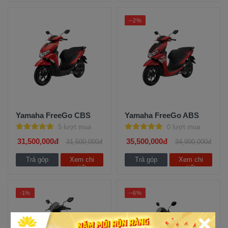
--2%
Yamaha FreeGo CBS
Yamaha FreeGo ABS
5 lượt mua
0 lượt mua
31,500,000đ
35,500,000đ
31,500,000đ
34,900,000đ
Trả góp
Xem chi
Trả góp
Xem chi
tiết
tiết
-1%
--6%