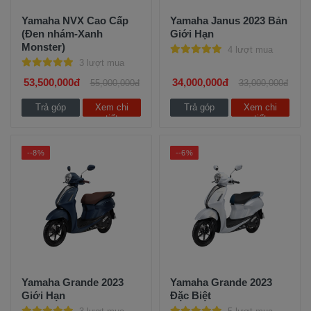
Yamaha NVX Cao Cấp
Yamaha Janus 2023 Bản
(Đen nhám-Xanh
Giới Hạn
Monster)
4 lượt mua
3 lượt mua
53,500,000đ
34,000,000đ
55,000,000đ
33,000,000đ
Trả góp
Xem chi
Trả góp
Xem chi
tiết
tiết
--8%
--6%
Yamaha Grande 2023
Yamaha Grande 2023
Giới Hạn
Đặc Biệt