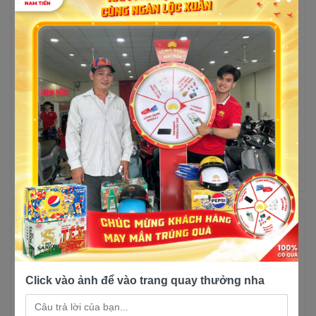
Yamaha NVX Cao Cấp
Yamaha Grande 2023
Màu Mới
Đặc Biệt màu xanh, màu
đen, màu đỏ
5 lượt mua
5 lượt mua
53,500,000đ
53,000,000đ
54,000,000đ
50,200,000đ
Trả góp
Xem chi
Trả góp
Xem chi
tiết
tiết
--7%
Click vào ảnh để vào trang quay thưởng nha