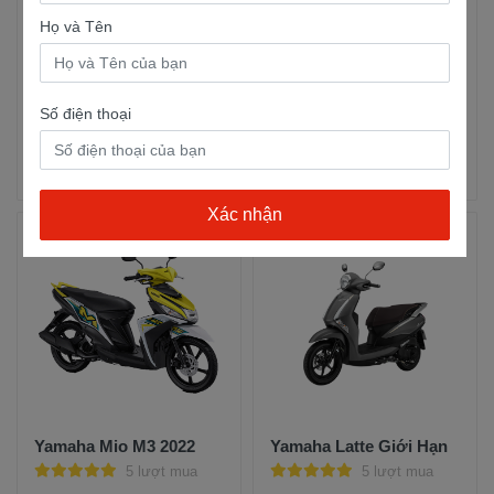
Họ và Tên
Yamaha Grande 2023
Yamaha Latte Tiêu
Tiêu Chuẩn
Chuẩn
5 lượt mua
3 lượt mua
Số điện thoại
48,000,000đ
38,000,000đ
45,000,000đ
38,000,000đ
Trả góp
Xem chi
Trả góp
Xem chi
tiết
tiết
Yamaha Mio M3 2022
Yamaha Latte Giới Hạn
5 lượt mua
5 lượt mua