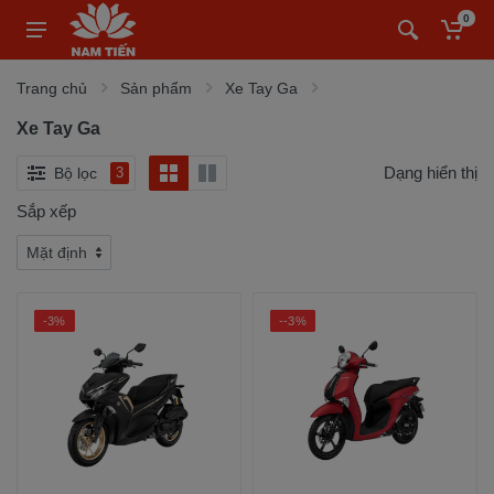
0
Trang chủ
Sản phẩm
Xe Tay Ga
Xe Tay Ga
Dạng hiển thị
Bộ lọc
3
Sắp xếp
-3%
--3%