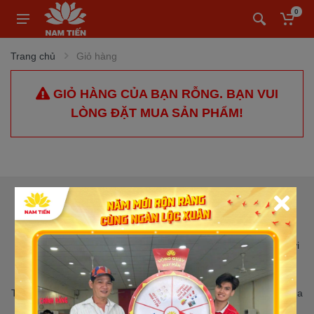
0
Trang chủ
Giỏ hàng
GIỎ HÀNG CỦA BẠN RỖNG. BẠN VUI
LÒNG ĐẶT MUA SẢN PHẨM!
CỬA HÀNG XE MÁY NAM TIẾN
Nam Tiến Quận 12 : 21A Đ. Nguyễn Ảnh Thủ, Phường Tân Thới
Hiệp, Thành phố Hồ Chí Minh
Nam Tiến Bình Tân : 463B Nguyễn Thị Tú, Phường Bình Tân,
Thành phố Hồ Chí Minh (Đại lý Yamaha chính hãng ủy nhiệm của
tập đoàn Yamaha Motor Việt Nam)