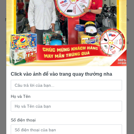
Nam Tiến Hóc Môn : 385 Đ. Tô Ký, Xã Hóc Môn, Thành phố Hồ
Chí Minh
Nam Tiến Nhơn Trạch: 720 Đ. Hùng Vương, Xã Nhơn Trạch, Tỉnh
Đồng Nai
Nam Tiến Bến Cam: 360 Lý Thái Tổ, Xã Nhơn Trạch, Đồng Nai
Nam Tiến Nhà Bè: 770 Nguyễn Văn Tạo, Xã Hiệp Phước, Hồ Chí
Minh
Nam Tiến Tân Kim: 192 QL50, Xã Cần Giuộc, Tỉnh Tây Ninh
Click vào ảnh để vào trang quay thưởng nha
VỀ CHÚNG TÔI
TRỢ GIÚP NHANH
Giới thiệu
Chính sách giao hàng
Tuyển dụng
Chính sách bảo mật
Họ và Tên
Tin tức
Chính sách bảo hành
Liên hệ
Chính sách đổi/trả
Số điện thoại
Hướng dẫn thanh toán