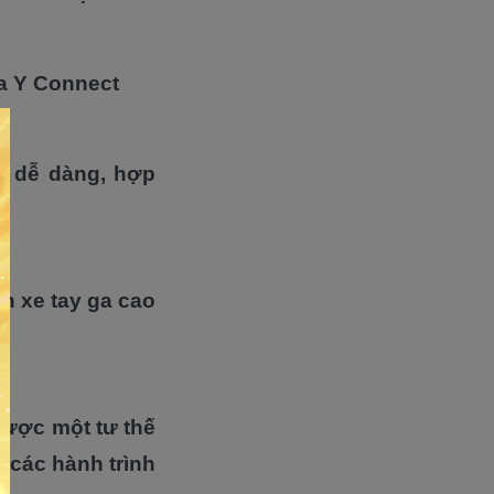
ua Y Connect
và dễ dàng, hợp
n xe tay ga cao
được một tư thế
à các hành trình