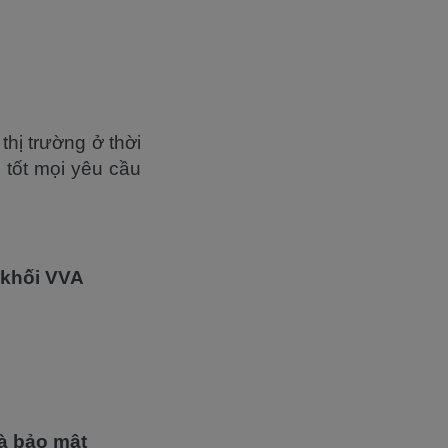
hị trường ở thời
 tốt mọi yêu cầu
 khối VVA
và bảo mật