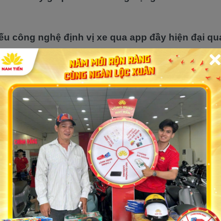
ếu công nghệ định vị xe qua app đầy hiện đại q
hồ điện từ giúp xe hiển thị một cách đầy đủ 
hệ thống chống bó cứng phanh ABS đạt tiêu chuẩ
 điểm hiện tại
ao cùng thiết kế hầm hố giúp người sở hữu có 
 mái và đầm nhất trong mọi hành trình, đặc biệt l