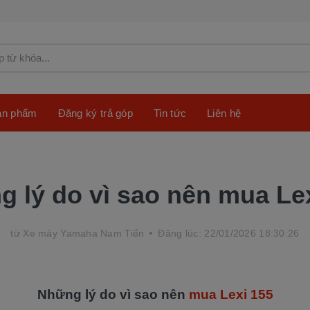
sản phẩm
Đăng ký trả góp
Tin tức
Liên hệ
 lý do vì sao nên mua Le
từ
Xe máy Yamaha Nam Tiến
Đăng lúc: 22/01/2026 18:30:26
Những lý do vì sao nên
mua Lexi 155