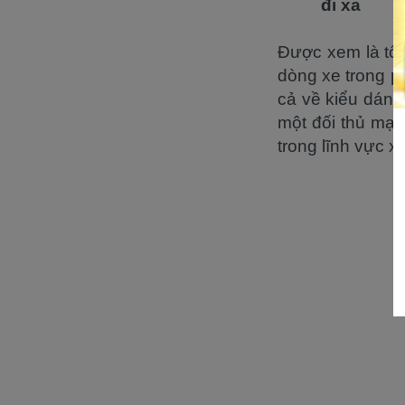
đi xa
Được xem là tốt 
dòng xe trong p
cả về kiểu dáng
một đối thủ mạ
trong lĩnh vực x