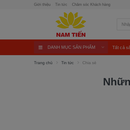
Giới thiệu
Tin tức
Chăm sóc Khách hàng
DANH MỤC SẢN PHẨM
Tất cả 
Xe Tay Côn
Trang chủ
Tin tức
Chia sẻ
Xe nhập khẩu
Những
Xe Tay Ga
Xe Số
Phụ Tùng Xe Máy
Khuyến Mại
Quay số trúng thưởng 100%
ngay