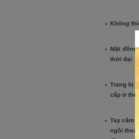
Không thi
Mặt đồng 
thời đại
Trang bị 
cấp ở thời
Tay cầm c
ngồi thoải