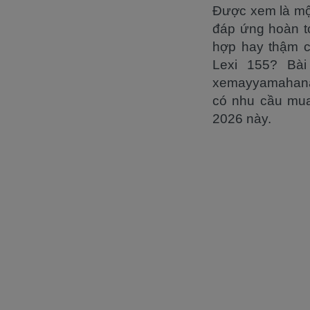
Được xem là một
đáp ứng hoàn t
hợp hay thậm c
Lexi 155? Bài
xemayyamahanam
có nhu cầu mua
2026 này.