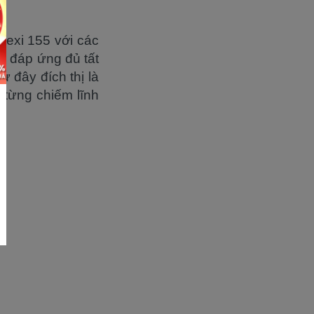
 Lexi 155 với các
ư đáp ứng đủ tất
 đây đích thị là
từng chiếm lĩnh