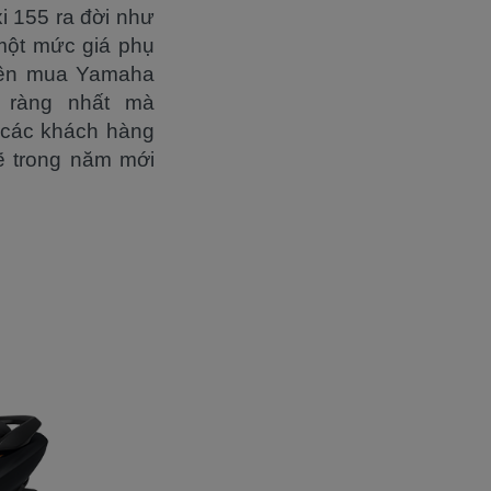
i 155 ra đời như
một mức giá phụ
 nên mua Yamaha
õ ràng nhất mà
 các khách hàng
ẽ trong năm mới