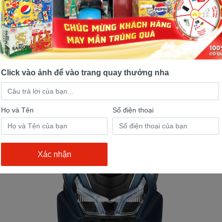
nhất trong tầm giá ở thời điểm hiện tại khi so sánh
hân khúc tương tự. Lexi 155 của Yamaha dường nh
, công nghệ, tính năng lẫn chế độ bảo hành. Thực sự
nh mẽ và đáng gờm như thành công mà Yamaha đã 
Click vào ảnh để vào trang quay thưởng nha
e côn tây Exciter dành cho nam giới như trước đây.
Họ và Tên
Số điện thoại