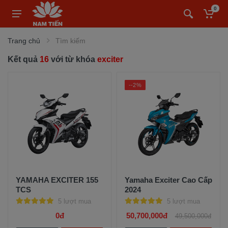
0
Trang chủ
Tìm kiếm
Kết quả
16
với từ khóa
exciter
--2%
YAMAHA EXCITER 155
Yamaha Exciter Cao Cấp
TCS
2024
5 lượt mua
5 lượt mua
0đ
50,700,000đ
49,500,000đ