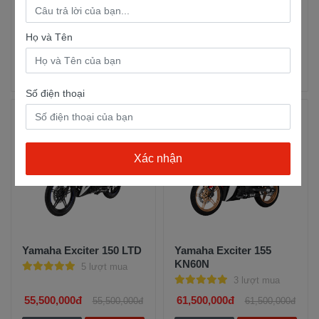
Yamaha Exciter 155 GP
Yamaha Exciter 150 RC
5 lượt mua
5 lượt mua
Họ và Tên
51,000,000đ
54,500,000đ
50,200,000đ
54,500,000đ
Trả góp
Xem chi
Trả góp
Xem chi
tiết
tiết
Số điện thoại
Yamaha Exciter 150 LTD
Yamaha Exciter 155
KN60N
5 lượt mua
3 lượt mua
55,500,000đ
61,500,000đ
55,500,000đ
61,500,000đ