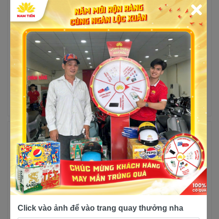
Yamaha Exciter 155 LTD
Yamaha Exciter 155 Bản
Đen Nhám Mâm Vàng
LTD Màu Xanh Bạc,
Xanh Đen, Vàng Xám
5 lượt mua
16 lượt mua
32,500,000đ
61,000,000đ
61,500,000đ
61,500,000đ
Trả góp
Xem chi
Trả góp
Xem chi
tiết
tiết
--2%
Click vào ảnh để vào trang quay thưởng nha