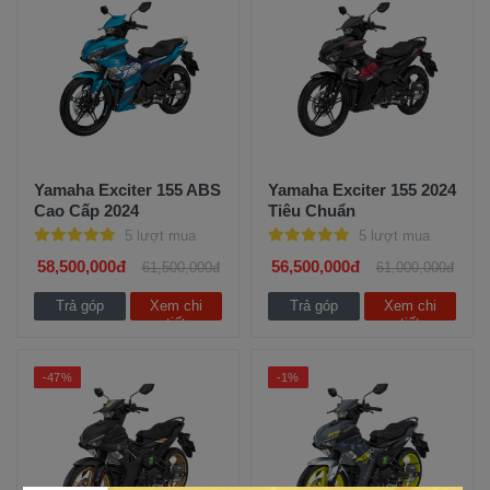
Yamaha Exciter 155 ABS
Yamaha Exciter 155 2024
Cao Cấp 2024
Tiêu Chuẩn
5 lượt mua
5 lượt mua
58,500,000đ
56,500,000đ
61,500,000đ
61,000,000đ
Trả góp
Xem chi
Trả góp
Xem chi
tiết
tiết
-47%
-1%