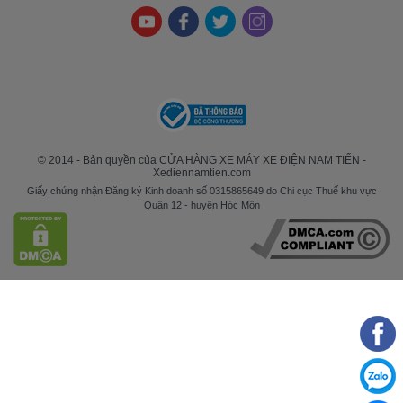
© 2014 - Bản quyền của CỬA HÀNG XE MÁY XE ĐIỆN NAM TIẾN -
Xediennamtien.com
Giấy chứng nhận Đăng ký Kinh doanh số 0315865649 do Chi cục Thuế khu vực
Quận 12 - huyện Hóc Môn