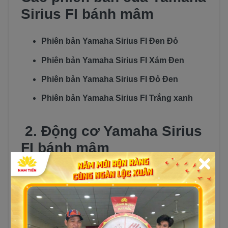
Sirius FI bánh mâm
Phiên bản Yamaha Sirius FI Đen Đỏ
Phiên bản Yamaha Sirius FI Xám Đen
Phiên bản Yamaha Sirius FI Đỏ Đen
Phiên bản Yamaha Sirius FI Trắng xanh
2. Động cơ Yamaha Sirius
FI bánh mâm
Động cơ có sự thay đổi từ 110cc lên 115cc so
với bản cũ. Trang bị hệ thống SOHC, làm mát
bằng không khí. Từ đó, tối ưu được lượng khí
thải được xả ra. Nhờ có khối động cơ hiện đại,
bền bỉ, Sirius bánh mâm đã xưng danh mình vớ