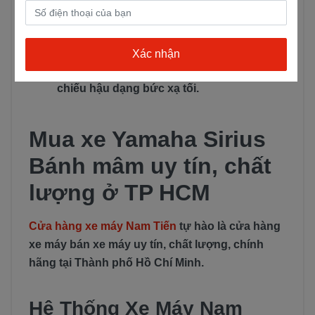
kim nhôm sẽ tăng tính thẩm mỹ và tăng sự
an toàn trong quá trình lái
Đèn xi nhan: loại đèn được sử dụng là loại
đèn xi nhan phản quang đa diện và đèn
chiếu hậu dạng bức xạ tối.
Mua xe Yamaha Sirius
Bánh mâm uy tín, chất
lượng ở TP HCM
Cửa hàng xe máy Nam Tiến
tự hào là cửa hàng
xe máy bán xe máy uy tín, chất lượng, chính
hãng tại Thành phố Hồ Chí Minh.
Hệ Thống Xe Máy Nam