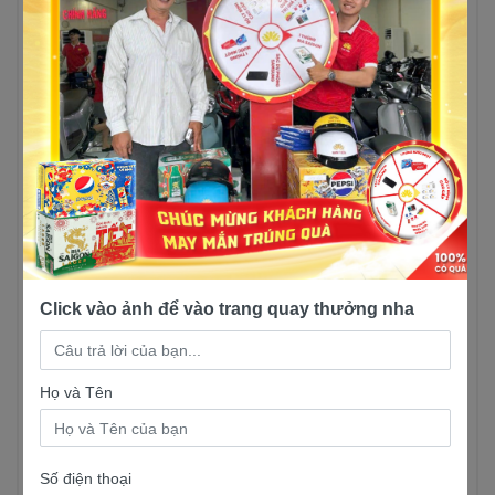
cái tên “Xe số tiết kiệm nhiên liệu số 2 Việt
Nam”, xe tiêu thụ ở khoảng 1,57L/ 100km
3. Tiện ích, tính năng
Yamaha Sirius FI bánh
mâm
Nằm trong phân khúc xe số phổ thông,
Sirius FI
bánh mâm
sẽ đáp ứng những tiện ích cơ bản
của một chiếc xe số. Ngoài ra, xe còn có những
Click vào ảnh để vào trang quay thưởng nha
ưu điêm nổi bật như:
Cốp xe: cốp xe rộng rãi thoải mái, đựng
Họ và Tên
vừa một mũ bảo hiểm nửa đầu và một số
vật dụng cần thiết khác
Bánh mâm: bánh mâm 17 inch làm từ hộp
Số điện thoại