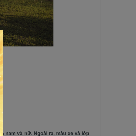
 nam và nữ. Ngoài ra, màu xe và lớp