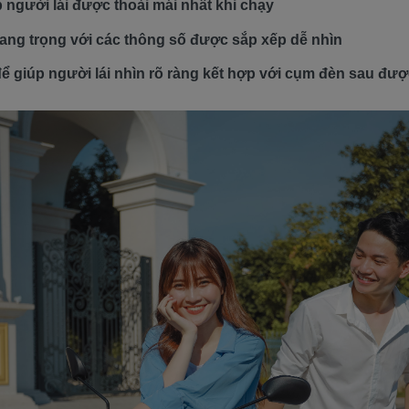
p người lái được thoải mái nhất khi chạy
sang trọng với các thông số được sắp xếp dễ nhìn
 giúp người lái nhìn rõ ràng kết hợp với cụm đèn sau được