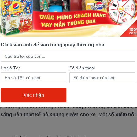
hợp sử dụng cho vài chục năm nữa mà không lo lỗi thời.
 Jupiter FINN Cao Cấp
Click vào ảnh để vào trang quay thưởng nha
một trong những mẫu xe số được yêu thích nhất trên thị trư
i. Với mức giá chỉ 28.000.000 VNĐ đã bao gồm thuế, đây l
 trường.
Họ và Tên
Số điện thoại
INN Cao Cấp
 hướng tới đối tượng khách hàng trẻ trung và lịch lãm, vì
sáng đến thiết kế bộ khung sườn cho xe. Một số điểm nổi 