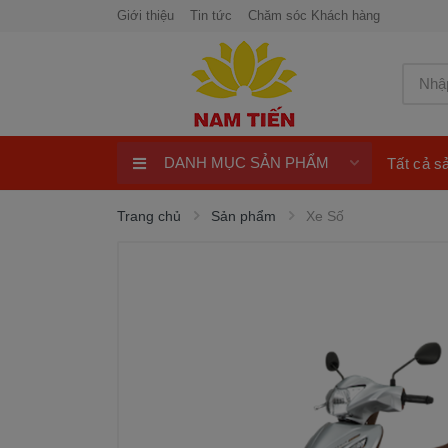
Giới thiệu
Tin tức
Chăm sóc Khách hàng
DANH MỤC SẢN PHẨM
Tất cả 
Xe Tay Côn
Trang chủ
Sản phẩm
Xe Số
Xe nhập khẩu
Xe Tay Ga
Xe Số
Phụ Tùng Xe Máy
Khuyến Mại
Quay số trúng thưởng 100%
ngay