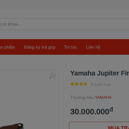
sản phẩm
Đăng ký trả góp
Tin tức
Liên hệ
Yamaha Jupiter Fi
5 lượt mua
Thương hiệu:
YAMAHA
đ
30.000.000
MUA TR