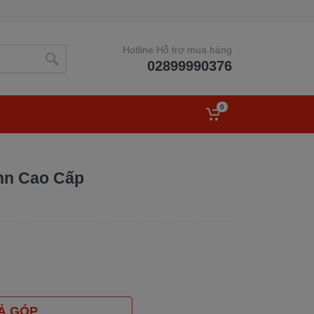
Hotline Hỗ trợ mua hàng
02899990376
0
nn Cao Cấp
Ả GÓP