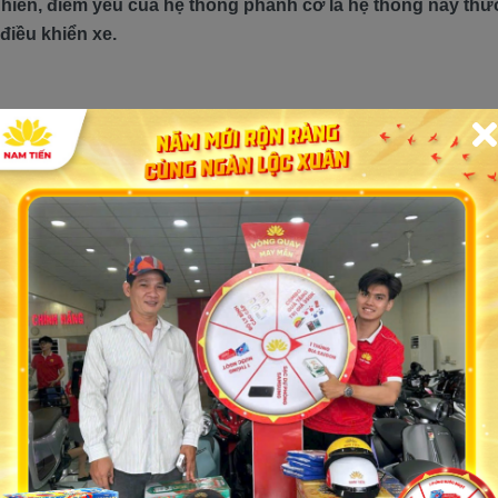
nhiên, điểm yếu của hệ thống phanh cơ là hệ thống này th
 điều khiển xe.
irius phanh đùm
 công suất 8,2 mã lực tại 7.500 vòng/phút, giúp xe có kh
hanh cơ truyền thống của Sirius đảm bảo khả năng phanh tố
 trang bị nhiều tính năng tiện ích như hệ thống đèn pha và
ế, khả năng vận hành và tính năng tiện ích, Yamaha Sirius 
ang tìm kiếm một mẫu xe đáng tin cậy để di chuyển hàng n
a xe Yamaha Sirius phanh đùm 2