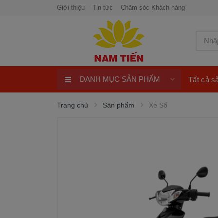
Giới thiệu
Tin tức
Chăm sóc Khách hàng
DANH MỤC SẢN PHẨM
Tất cả 
Xe Tay Côn
Trang chủ
Sản phẩm
Xe Số
Xe nhập khẩu
Xe Tay Ga
Xe Số
Phụ Tùng Xe Máy
Khuyến Mại
Quay số trúng thưởng 100%
ngay