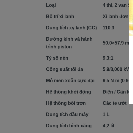
Loại
4 thì, 2 van
Bố trí xi lanh
Xi lanh đơn
Dung tích xy lanh (CC)
110.3
Đường kính và hành
50.0×57.9 m
trình piston
Tỷ số nén
9,3:1
Công suất tối đa
5.9/8,000 kW
Mô men xoắn cực đại
9.5 N.m (0.97
Hệ thống khởi động
Điện / Cần k
Hệ thống bôi trơn
Các te ướt
Dung tích dầu máy
1 L
Dung tích bình xăng
4,2 lít