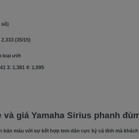
t số)
/ 2,333 (35/15)
m loại ướt
941 3: 1,381 4: 1,095
e và giá Yamaha Sirius phanh đù
ên bản màu với sự kết hợp tem dán cực kỳ cá tính mà khách