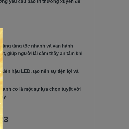
ường yêu cầu bảo trì thường xuyên để
ả năng tăng tốc nhanh và vận hành
t, giúp người lái cảm thấy an tâm khi
 đèn hậu LED, tạo nên sự tiện lợi và
phanh cơ là một sự lựa chọn tuyệt vời
gày.
023