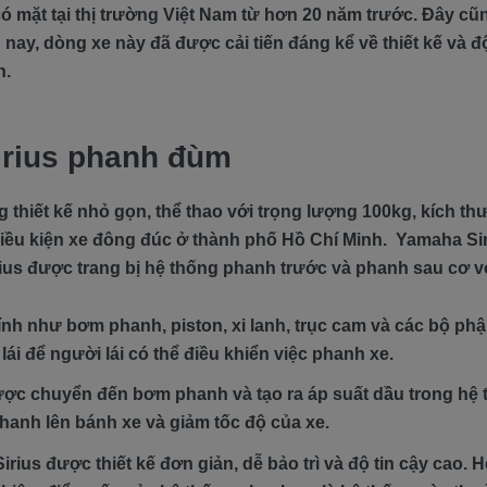
có mặt tại thị trường Việt Nam từ hơn 20 năm trước. Đây c
nay, dòng xe này đã được cải tiến đáng kể về thiết kế và đ
n.
Sirius phanh đùm
ng thiết kế nhỏ gọn, thể thao với trọng lượng 100kg, kích
 điều kiện xe đông đúc ở thành phố Hồ Chí Minh. Yamaha S
ius được trang bị hệ thống phanh trước và phanh sau cơ v
h như bơm phanh, piston, xi lanh, trục cam và các bộ phậ
lái để người lái có thể điều khiển việc phanh xe.
được chuyển đến bơm phanh và tạo ra áp suất dầu trong hệ
phanh lên bánh xe và giảm tốc độ của xe.
ius được thiết kế đơn giản, dễ bảo trì và độ tin cậy cao. 