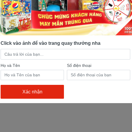
 SOHC, làm mát bằng không khí
m
Click vào ảnh để vào trang quay thưởng nha
Họ và Tên
Số điện thoại
/rpm
kgf/m)/5,500 vòng/phút
hởi động