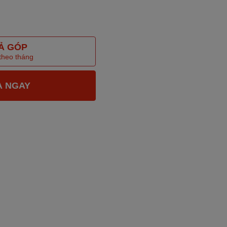
Ả GÓP
 theo tháng