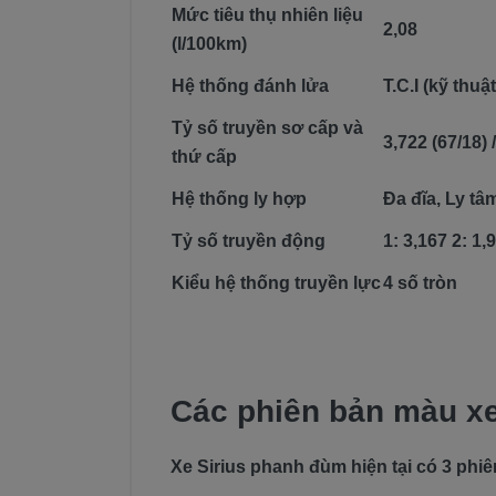
Mức tiêu thụ nhiên liệu
2,08
(l/100km)
Hệ thống đánh lửa
T.C.I (kỹ thuậ
Tỷ số truyền sơ cấp và
3,722 (67/18) 
thứ cấp
Hệ thống ly hợp
Đa đĩa, Ly tâ
Tỷ số truyền động
1: 3,167 2: 1,
Kiểu hệ thống truyền lực
4 số tròn
Các phiên bản màu x
Xe Sirius phanh đùm hiện tại có 3 phi