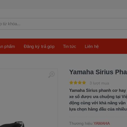
sản phẩm
Đăng ký trả góp
Tin tức
Liên hệ
Yamaha Sirius Ph
3 lượt mua
Yamaha Sirius phanh cơ hay
xe số được ưa chuộng tại Việt
động cùng với khả năng vận 
lựa chọn hàng đầu của nhiề
Thương hiệu:
YAMAHA