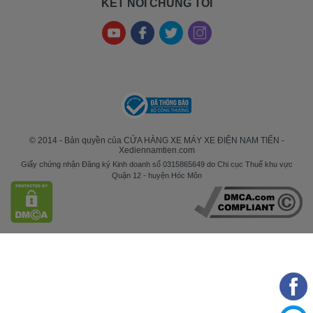
KẾT NỐI CHÚNG TÔI
© 2014 - Bản quyền của CỬA HÀNG XE MÁY XE ĐIỆN NAM TIẾN -
Xediennamtien.com
Giấy chứng nhận Đăng ký Kinh doanh số 0315865649 do Chi cục Thuế khu vực
Quận 12 - huyện Hóc Môn