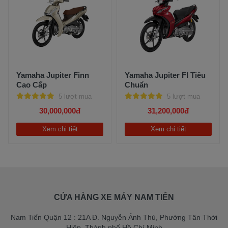
Yamaha Jupiter Finn
Yamaha Jupiter FI Tiêu
Cao Cấp
Chuẩn
5 lượt mua
5 lượt mua
30,000,000đ
31,200,000đ
Xem chi tiết
Xem chi tiết
CỬA HÀNG XE MÁY NAM TIẾN
Nam Tiến Quận 12 : 21A Đ. Nguyễn Ảnh Thủ, Phường Tân Thới
Hiệp, Thành phố Hồ Chí Minh