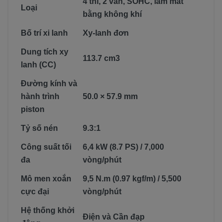
4 thì, 2 van, SOHC, làm mát
Loại
bằng không khí
Bố trí xi lanh
Xy-lanh đơn
Dung tích xy
113.7 cm3
lanh (CC)
Đường kính và
hành trình
50.0 × 57.9 mm
piston
Tỷ số nén
9.3:1
Công suất tối
6,4 kW (8.7 PS) / 7,000
đa
vòng/phút
Mô men xoắn
9,5 N.m (0.97 kgf/m) / 5,500
cực đại
vòng/phút
Hệ thống khởi
Điện và Cần đạp