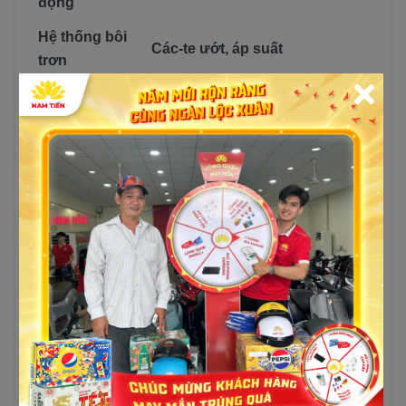
động
Hệ thống bôi
Các-te ướt, áp suất
trơn
Dung tích dầu
1.0L
máy
Dung tích bình
4.0L
xăng
Mức tiêu thụ
nhiên liệu
1,65
(l/100km)
Hệ thống đánh
T.C.I
lửa
Tỷ số truyền sơ
2.900 (58/20) / 2.857 (40/14)
cấp và thứ cấp