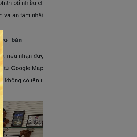
 phân bố nhiều chi nhánh
n và an tâm nhất định vào thương hiệu lớn ấy
gười bán
ge, nếu nhận được sự chăm sóc tận tình và minh bạc
 từ Google Map, hội nhóm bởi các chia sẻ này đến t
: không có tên thương hiệu rõ ràng, không báo giá 