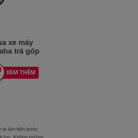
a xe máy
aha trả góp
n to lớn trên bước
vật lực. Không ngừng