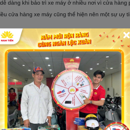
à dễ dàng khi bảo trì xe máy ở nhiều nơi vì cửa hàng
iều cửa hàng xe máy cũng thể hiện nên một sự uy tí
 mẹo mua xe giá tốt từ kinh nghiệm của chính n
giá qua nhiều kênh như điện thoại, website, fanpa
qua các kênh minh bạch như: bình luận hay chia sẻ
hay truyệt đối tránh xa các cửa hàng xe máy lừa đảo