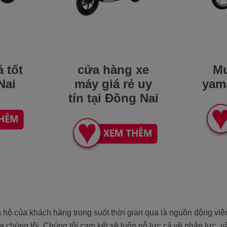
 tốt
cửa hàng xe
Mu
Nai
máy giá rẻ uy
yam
tín tại Đồng Nai
 hộ của khách hàng trong suốt thời gian qua là nguồn động viê
a chúng tôi. Chúng tôi cam kết sẽ luôn nỗ lực cả về nhân lực, 