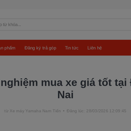
sản phẩm
Đăng ký trả góp
Tin tức
Liên hệ
 nghiệm mua xe giá tốt tại
Nai
từ
Xe máy Yamaha Nam Tiến
Đăng lúc: 28/03/2026 12:09:45