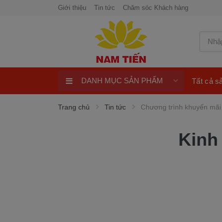
Giới thiệu
Tin tức
Chăm sóc Khách hàng
DANH MỤC SẢN PHẨM
Tất cả 
Xe Tay Côn
Trang chủ
Tin tức
Chương trình khuyến mãi
Xe nhập khẩu
Kinh
Xe Tay Ga
Xe Số
Phụ Tùng Xe Máy
Khuyến Mại
Quay số trúng thưởng 100%
ngay