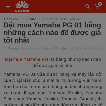
0
Trang chủ
Tin tức
Chương trình khuyến mãi
Đặt mua Yamaha PG 01 bằng
những cách nào để được giá
tốt nhất
từ
Xe máy Yamaha Nam Tiến
Đăng lúc: 03/01/2024 18:23:06
Đặt mua Yamaha PG 01
bằng những cách nào
để được giá tốt nhất
Yamaha PG 01 vừa được hãng xe máy lâu đời
của Nhật Bản cho ra mắt tại thị trường Việt Nam.
Sau hơn hai mươi năm bùng nổ bởi những dòng
xe quen thuộc như Yamaha Exciter, Yamaha
Sirius hay Yamaha Jupiter, Yamaha Grande, thị
trường lại một lần nữa rúng động với dòng xe số